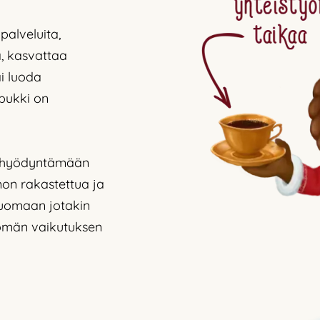
palveluita,
a, kasvattaa
i luoda
upukki on
 hyödyntämään
n rakastettua ja
luomaan jotakin
tömän vaikutuksen