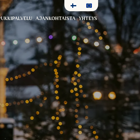
UKKIPALVELU
AJANKOHTAISTA
YHTEYS