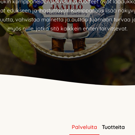
ukin kumppaneiden palvelut ja tuotteet ovat laadukka
vat edukseen ja ihastuttavat. Kumppanuus lisää näkyvy
tuutta, vahvistaa mainetta ja auttaa tuomaan turvaa j
myös niille, jotka sitä kaikkein eniten tarvitsevat.
Palveluita
Tuotteita