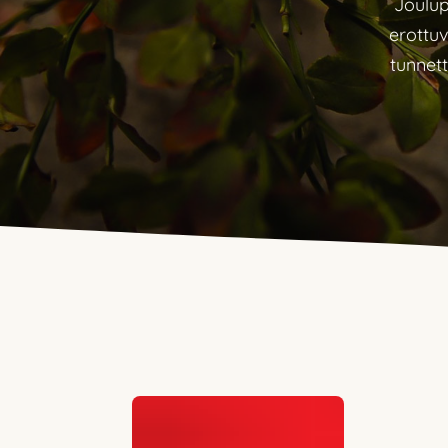
Joulup
erottu
tunnet