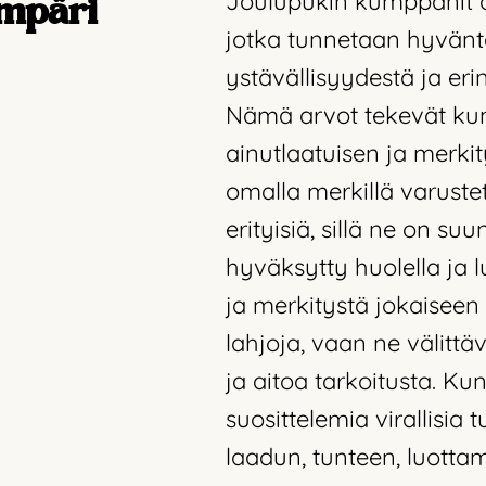
Joulupukin kumppanit ov
ympäri
jotka tunnetaan hyvänt
ystävällisyydestä ja er
Nämä arvot tekevät ku
ainutlaatuisen ja merkit
omalla merkillä varustet
erityisiä, sillä ne on su
hyväksytty huolella ja 
ja merkitystä jokaiseen 
lahjoja, vaan ne välit
ja aitoa tarkoitusta. Ku
suosittelemia virallisia t
laadun, tunteen, luotta