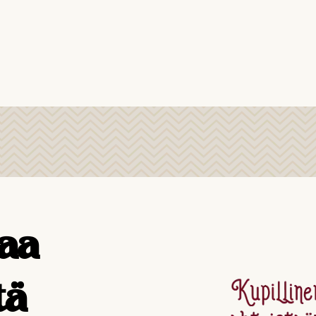
aa
tä