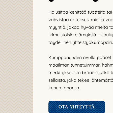
Halusitpa kehittää tuotteita tai 
vahvistaa yrityksesi mielikuva
myyntiä, jakaa hyvää mieltä ta
ikimuistoisia elämyksiä – Joul
täydellinen yhteistyökumppani.
Kumppanuuden avulla pääset
maailman tunnetuimman hahmo
merkityksellistä brändiä sekä 
sellaista, joka tekee lähtemät
kehen tahansa.
OTA YHTEYTTÄ