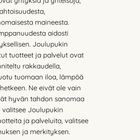
at yrityksiä ja yhteisöjä,
ahtoisuudesta,
inomaisesta maineesta.
mppanuudesta aidosti
yksellisen. Joulupukin
ut tuotteet ja palvelut ovat
unniteltu rakkaudella,
luotu tuomaan iloa, lämpöä
hetkeen. Ne eivät ole vain
tävät hyvän tahdon sanomaa
n valitsee Joulupukin
uotteita ja palveluita, valitsee
muksen ja merkityksen.