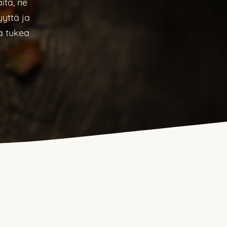
ita, ne
yttä ja
a tukea