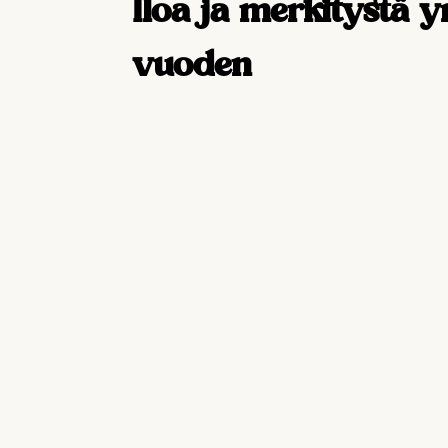
Iloa ja merkitystä 
vuoden