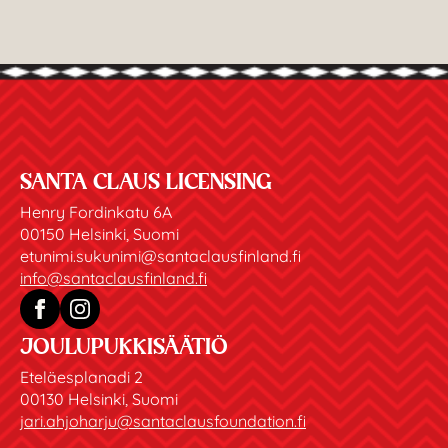
SANTA CLAUS LICENSING
Henry Fordinkatu 6A
00150 Helsinki, Suomi
etunimi.sukunimi@santaclausfinland.fi
info@santaclausfinland.fi
JOULUPUKKISÄÄTIÖ
Eteläesplanadi 2
00130 Helsinki, Suomi
jari.ahjoharju@santaclausfoundation.fi