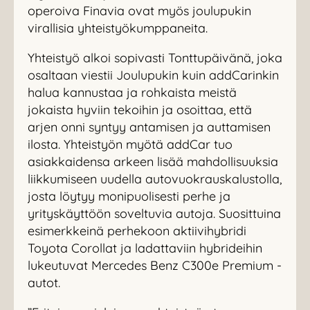
operoiva Finavia ovat myös joulupukin
virallisia yhteistyökumppaneita.
Yhteistyö alkoi sopivasti Tonttupäivänä, joka
osaltaan viestii Joulupukin kuin addCarinkin
halua kannustaa ja rohkaista meistä
jokaista hyviin tekoihin ja osoittaa, että
arjen onni syntyy antamisen ja auttamisen
ilosta. Yhteistyön myötä addCar tuo
asiakkaidensa arkeen lisää mahdollisuuksia
liikkumiseen uudella autovuokrauskalustolla,
josta löytyy monipuolisesti perhe ja
yrityskäyttöön soveltuvia autoja. Suosittuina
esimerkkeinä perhekoon aktiivihybridi
Toyota Corollat ja ladattaviin hybrideihin
lukeutuvat Mercedes Benz C300e Premium -
autot.