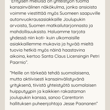
”Erityisen mieluisa on yhteistyön tuoma
kansainvälinen näkökulma, jonka ansioista
voimme viestittää myös Suomeen saapuville
autonvuokrausasiakkaille Joulupukin
arvoista, Suomen matkailutarjonnasta ja
mahdollisuuksista. Haluamme tarjota
yhdessä niin koti- kuin ulkomaisille
asiakkaillemme mukavia ja hyvää mieltä
tuovia hetkiä myös näinä haastavina
aikoina, kertoo Santa Claus Licensingin Petri
Paarnio”.
”Meille on tärkeää tehdä suomalaisena,
mutta aktiivisesti kansainvälistyvänä
yrityksenä, tiivistä yhteistyötä suomalaisen
huipputyypin ja kaikkien rakastaman
joulupukin kanssa, sanoo Carentorin
hallituksen puheenjohtaja Jesse Paananen”