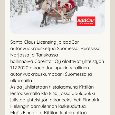
Santa Claus Licensing ja addCar -
autonvuokrausketjua Suomessa, Ruotsissa,
Norjassa ja Tanskassa
hallinnoiva Carentor Oy aloittivat yhteistyön
1.12.2020 alkaen Joulupukin virallinen
autonvuokrauskumppani Suomessa ja
ulkomailla.
Asiaa juhlistetaan tiistaiaamuna Kittilän
lentoasemalla klo 8.30, jossa Joulupukki
julistaa yhteistyön alkaneeksi heti Finnairin
Helsingin aamulennon laskeuduttua.
Myös Finnair ja Kittilän lentokenttää