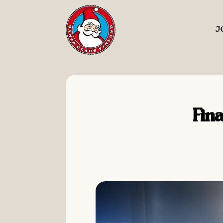
J
Fina