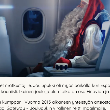
et matkustajille. Joulupukki oli myös paikalla kun Esp
 kauniisti. Ikuinen joulu, joulun taika on osa Finavian j
nen kumppani. Vuonna 2015 alkaneen yhteistyön ansiost
cial Gateway – Joulupukin virallinen reitti maailmalle.