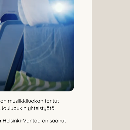
oon musiikkiluokan tontut
a Joulupukin yhteistyötä.
a Helsinki-Vantaa on saanut