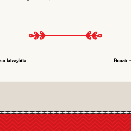
nen laivayhtiö
Finnair 