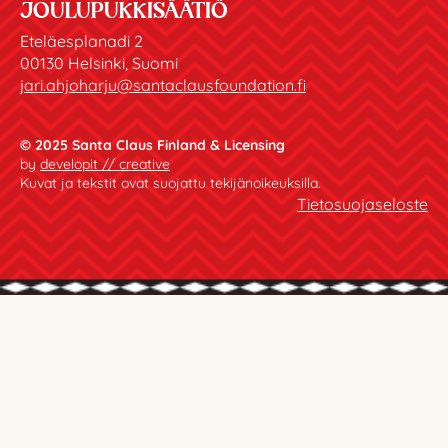
JOULUPUKKISÄÄTIÖ
Eteläesplanadi 2
00130 Helsinki, Suomi
jari.ahjoharju@santaclausfoundation.fi
© 2025 Santa Claus Finland & Licensing
by
developit // creative
Kuvat ja tekstit ovat suojattu tekijänoikeuksilla.
Tietosuojaseloste