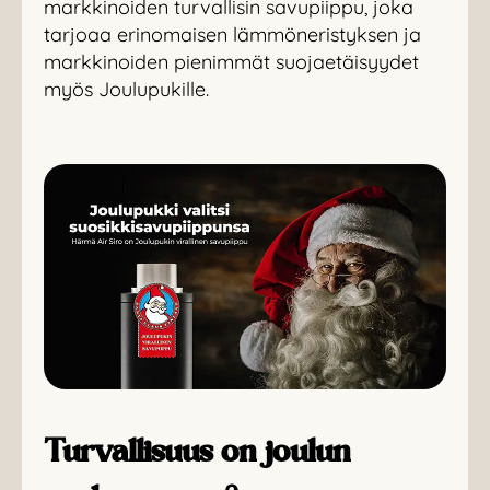
markkinoiden turvallisin savupiippu, joka
tarjoaa erinomaisen lämmöneristyksen ja
markkinoiden pienimmät suojaetäisyydet
myös Joulupukille.
Turvallisuus on joulun