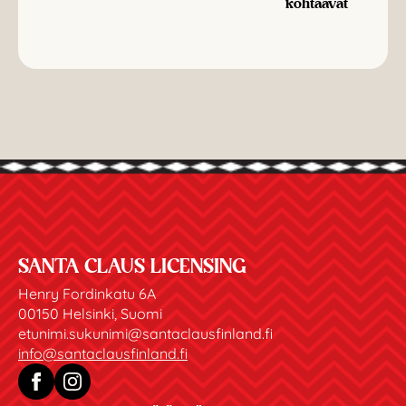
kohtaavat
SANTA CLAUS LICENSING
Henry Fordinkatu 6A
00150 Helsinki, Suomi
etunimi.sukunimi@santaclausfinland.fi
info@santaclausfinland.fi