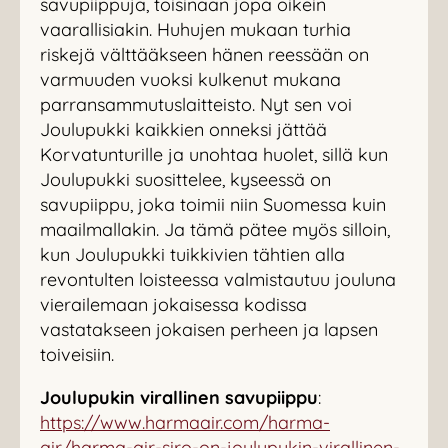
savupiippuja, toisinaan jopa oikein
vaarallisiakin. Huhujen mukaan turhia
riskejä välttääkseen hänen reessään on
varmuuden vuoksi kulkenut mukana
parransammutuslaitteisto. Nyt sen voi
Joulupukki kaikkien onneksi jättää
Korvatunturille ja unohtaa huolet, sillä kun
Joulupukki suosittelee, kyseessä on
savupiippu, joka toimii niin Suomessa kuin
maailmallakin. Ja tämä pätee myös silloin,
kun Joulupukki tuikkivien tähtien alla
revontulten loisteessa valmistautuu jouluna
vierailemaan jokaisessa kodissa
vastatakseen jokaisen perheen ja lapsen
toiveisiin.
Joulupukin virallinen savupiippu
:
https://www.harmaair.com/harma-
air/harma-air-siro-on-joulupukin-virallinen-