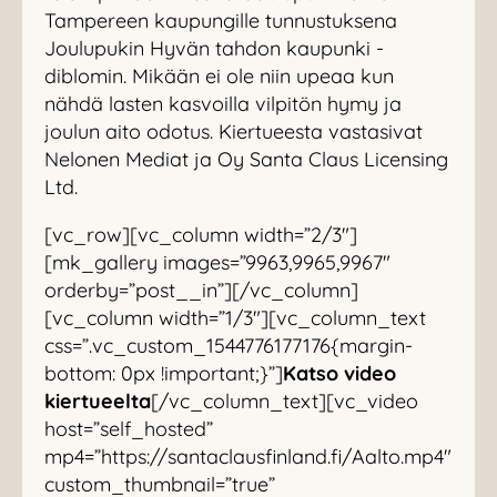
Tampereen kaupungille tunnustuksena
Joulupukin Hyvän tahdon kaupunki -
diblomin. Mikään ei ole niin upeaa kun
nähdä lasten kasvoilla vilpitön hymy ja
joulun aito odotus. Kiertueesta vastasivat
Nelonen Mediat ja Oy Santa Claus Licensing
Ltd.
[vc_row][vc_column width=”2/3″]
[mk_gallery images=”9963,9965,9967″
orderby=”post__in”][/vc_column]
[vc_column width=”1/3″][vc_column_text
css=”.vc_custom_1544776177176{margin-
bottom: 0px !important;}”]
Katso video
kiertueelta
[/vc_column_text][vc_video
host=”self_hosted”
mp4=”https://santaclausfinland.fi/Aalto.mp4″
custom_thumbnail=”true”