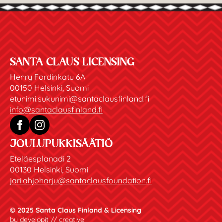
SANTA CLAUS LICENSING
Henry Fordinkatu 6A
00150 Helsinki, Suomi
etunimi.sukunimi@santaclausfinland.fi
info@santaclausfinland.fi
JOULUPUKKISÄÄTIÖ
Eteläesplanadi 2
00130 Helsinki, Suomi
jari.ahjoharju@santaclausfoundation.fi
© 2025 Santa Claus Finland & Licensing
by
developit // creative