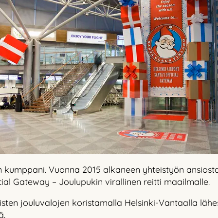
nen kumppani. Vuonna 2015 alkaneen yhteistyön ansiost
cial Gateway – Joulupukin virallinen reitti maailmalle.
isten jouluvalojen koristamalla Helsinki-Vantaalla lähes
ä.