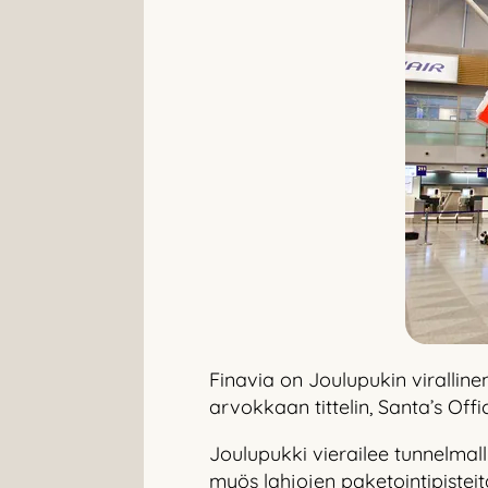
Finavia on Joulupukin viralli
arvokkaan tittelin, Santa’s Offi
Joulupukki vierailee tunnelmall
myös lahjojen paketointipisteit