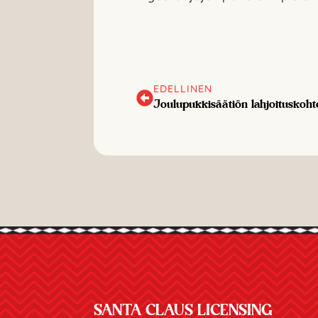
EDELLINEN
Joulupukkisäätiön lahjoituskoh
SANTA CLAUS LICENSING