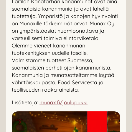
Laitilan Kanatarhan kananmunat ovat aina
suomalaisia kananmunia ja ovat lähellä
tuotettuja. Ympäristö ja kanojen hyvinvointi
on Munaxille tärkeimmät arvot. Munax Oy
on ympäristöasiat huomioonottava ja
vastuullisesti toimiva elintarviketalo.
Olemme vieneet kananmunan
tuotekehityksen uudelle tasolle.
Valmistamme tuotteet Suomessa,
suomalaisten perhetilojen kananmunista.
Kananmunia ja munatuotteitamme löytää
vähittäiskaupasta, Food Servicesta ja
teollisuuden raaka-aineista.
Lisätietoja:
munax.fi/joulupukki