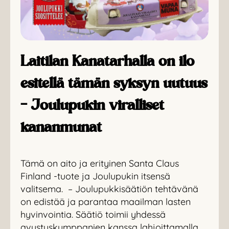
Laitilan Kanatarhalla on ilo
esitellä tämän syksyn uutuus
– Joulupukin viralliset
kananmunat
Tämä on aito ja erityinen Santa Claus
Finland -tuote ja Joulupukin itsensä
valitsema. ­ – Joulupukkisäätiön tehtävänä
on edistää ja parantaa maailman lasten
hyvinvointia. Säätiö toimii yhdessä
avustuskumppanien kanssa lahjoittamalla