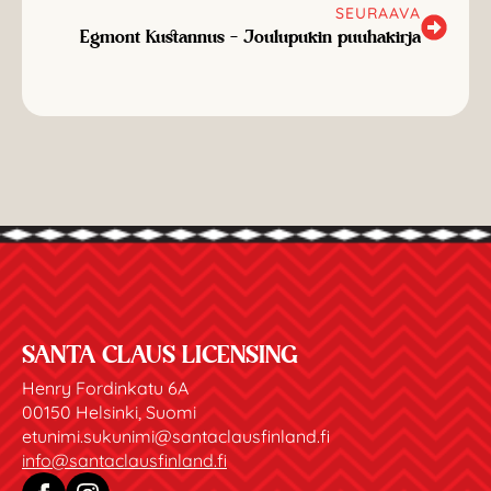
SEURAAVA
Egmont Kustannus – Joulupukin puuhakirja
SANTA CLAUS LICENSING
Henry Fordinkatu 6A
00150 Helsinki, Suomi
etunimi.sukunimi@santaclausfinland.fi
info@santaclausfinland.fi