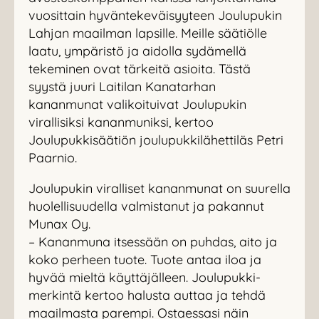
vuosittain hyväntekeväisyyteen Joulupukin
Lahjan maailman lapsille. Meille säätiölle
laatu, ympäristö ja aidolla sydämellä
tekeminen ovat tärkeitä asioita. Tästä
syystä juuri Laitilan Kanatarhan
kananmunat valikoituivat Joulupukin
virallisiksi kananmuniksi, kertoo
Joulupukkisäätiön joulupukkilähettiläs Petri
Paarnio.
Joulupukin viralliset kananmunat on suurella
huolellisuudella valmistanut ja pakannut
Munax Oy.
– Kananmuna itsessään on puhdas, aito ja
koko perheen tuote. Tuote antaa iloa ja
hyvää mieltä käyttäjälleen. Joulupukki-
merkintä kertoo halusta auttaa ja tehdä
maailmasta parempi. Ostaessasi näin