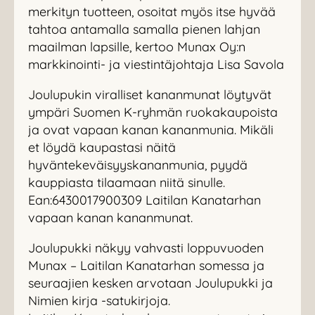
merkityn tuotteen, osoitat myös itse hyvää
tahtoa antamalla samalla pienen lahjan
maailman lapsille, kertoo Munax Oy:n
markkinointi- ja viestintäjohtaja Lisa Savola
Joulupukin viralliset kananmunat löytyvät
ympäri Suomen K-ryhmän ruokakaupoista
ja ovat vapaan kanan kananmunia. Mikäli
et löydä kaupastasi näitä
hyväntekeväisyyskananmunia, pyydä
kauppiasta tilaamaan niitä sinulle.
Ean:6430017900309 Laitilan Kanatarhan
vapaan kanan kananmunat.
Joulupukki näkyy vahvasti loppuvuoden
Munax – Laitilan Kanatarhan somessa ja
seuraajien kesken arvotaan Joulupukki ja
Nimien kirja -satukirjoja.