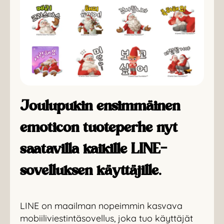
Joulupukin ensimmäinen
emoticon tuoteperhe nyt
saatavilla kaikille LINE-
sovelluksen käyttäjille.
LINE on maailman nopeimmin kasvava
mobiiliviestintäsovellus, joka tuo käyttäjät