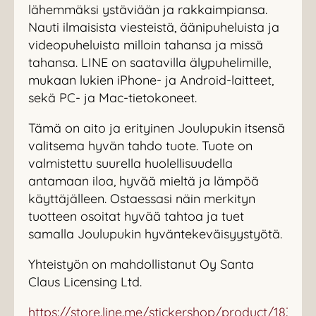
lähemmäksi ystäviään ja rakkaimpiansa.
Nauti ilmaisista viesteistä, äänipuheluista ja
videopuheluista milloin tahansa ja missä
tahansa. LINE on saatavilla älypuhelimille,
mukaan lukien iPhone- ja Android-laitteet,
sekä PC- ja Mac-tietokoneet.
Tämä on aito ja erityinen Joulupukin itsensä
valitsema hyvän tahdo tuote. Tuote on
valmistettu suurella huolellisuudella
antamaan iloa, hyvää mieltä ja lämpöä
käyttäjälleen. Ostaessasi näin merkityn
tuotteen osoitat hyvää tahtoa ja tuet
samalla Joulupukin hyväntekeväisyystyötä.
Yhteistyön on mahdollistanut Oy Santa
Claus Licensing Ltd.
https://store.line.me/stickershop/product/18359