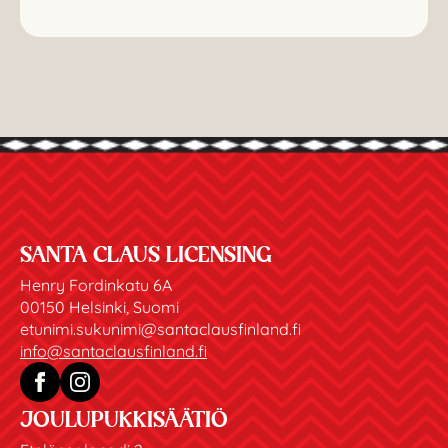
SANTA CLAUS LICENSING
Henry Fordinkatu 6A
00150 Helsinki, Suomi
etunimi.sukunimi@santaclausfinland.fi
info@santaclausfinland.fi
JOULUPUKKISÄÄTIÖ