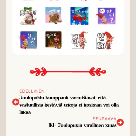
EDELLINEN
Joulupukin kumppanit varmistavat, että
vastuullisia kestäviä tekoja ei koskaan voi olla
liikaa
SEURAAVA
IKI- Joulupukin virallinen kiuas