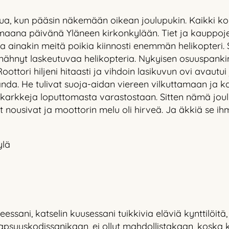
pua, kun pääsin näkemään oikean joulupukin. Kaikki k
aana päivänä Yläneen kirkonkylään. Tiet ja kauppoje
a ainakin meitä poikia kiinnosti enemmän helikopteri. Se 
ähnyt laskeutuvaa helikopteria. Nykyisen osuuspankin to
 Roottori hiljeni hitaasti ja vihdoin lasikuvun ovi avautu
da. He tulivat suoja-aidan viereen vilkuttamaan ja ka
karkkeja loputtomasta varastostaan. Sitten nämä joulu
t nousivat ja moottorin melu oli hirveä. Ja äkkiä se i
ylä
essani, katselin kuusessani tuikkivia eläviä kynttilöitä
t lapsuuskodissanikaan, ei ollut mahdollistakaan, koska k