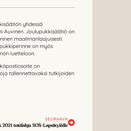
kkisäätiön yhdessä
ni Auvinen. Joulupukkisäätiö on
minen maailmanlaajuisesti.
lupukkiperinne on myös
ön luetteloon.
hköpostiosoite on
ja tallennettavaksi tutkijoiden
SEURAAVA
 2021 tukilahja SOS-Lapsikylälle