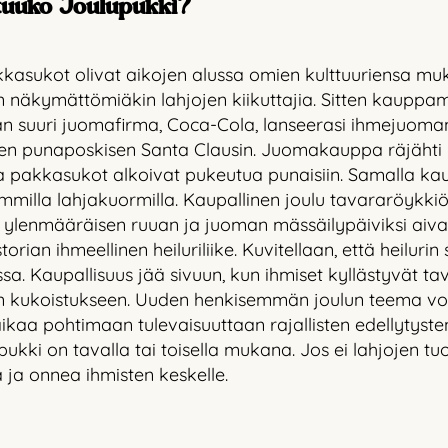
tuuko Joulupukki?
kkasukot olivat aikojen alussa omien kulttuuriensa muka
in näkymättömiäkin lahjojen kiikuttajia. Sitten kauppam
n suuri juomafirma, Coca-Cola, lanseerasi ihmejuoma
een punaposkisen Santa Clausin. Juomakauppa räjähti 
a pakkasukot alkoivat pukeutua punaisiin. Samalla ka
milla lahjakuormilla. Kaupallinen joulu tavararöykkiöin
lenmääräisen ruuan ja juoman mässäilypäiviksi aivan 
rian ihmeellinen heiluriliike. Kuvitellaan, että heilurin 
 Kaupallisuus jää sivuun, kun ihmiset kyllästyvät tav
n kukoistukseen. Uuden henkisemmän joulun teema voi 
aikaa pohtimaan tulevaisuuttaan rajallisten edellytyste
pukki on tavalla tai toisella mukana. Jos ei lahjojen t
ja onnea ihmisten keskelle.