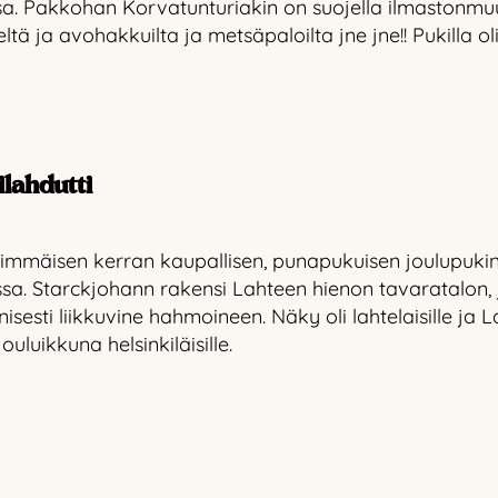
sa. Pakkohan Korvatunturiakin on suojella ilmastonmuu
 ja avohakkuilta ja metsäpaloilta jne jne!! Pukilla ol
lahdutti
simmäisen kerran kaupallisen, punapukuisen joulupuki
ssa. Starckjohann rakensi Lahteen hienon tavaratalon, 
isesti liikkuvine hahmoineen. Näky oli lahtelaisille ja 
uluikkuna helsinkiläisille.