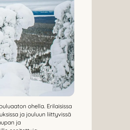
luaaton ohella. Erilaisissa
sissa ja jouluun liittyvissä
aupan ja