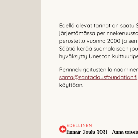
Edellä olevat tarinat on saatu
järjestämässä perinnekeruussa 
perustettu vuonna 2000 ja sen
Säätiö kerää suomalaiseen joul
hyväksytty Unescon kulttuurip
Perinnekirjoitusten lainaaminen
santa@santaclausfoundation.fi
käyttöön.
EDELLINEN
Finnair Joulu 2021 – Anna toivei