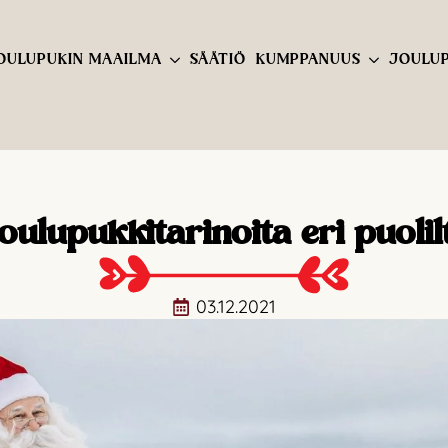
OULUPUKIN MAAILMA
SÄÄTIÖ
KUMPPANUUS
JOULUP
oulupukkitarinoita eri puolil
03.12.2021