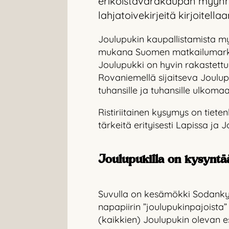
erikoistavarakaupan myynnis
lahjatoivekirjeitä kirjoitella
Joulupukin kaupallistamista myö
mukana Suomen matkailumarkkin
Joulupukki on hyvin rakastettu
Rovaniemellä sijaitseva Joulu
tuhansille ja tuhansille ulkomaala
Ristiriitainen kysymys on tieten
tärkeitä erityisesti Lapissa 
Joulupukilla on kysyntä
Suvulla on kesämökki Sodankyläs
napapiirin ”joulupukinpajoist
(kaikkien) Joulupukin olevan es