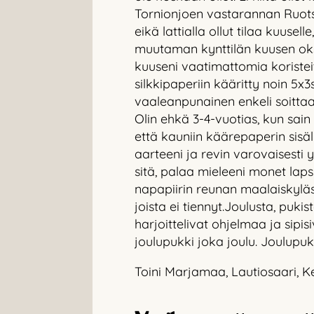
Tornionjoen vastarannan Ruotsin
eikä lattialla ollut tilaa kuuse
muutaman kynttilän kuusen oksill
kuuseni vaatimattomia koristeita
silkkipaperiin kääritty noin 5x3
vaaleanpunainen enkeli soittaa
Olin ehkä 3-4-vuotias, kun sain s
että kauniin käärepaperin sisäll
aarteeni ja revin varovaisesti 
sitä, palaa mieleeni monet laps
napapiirin reunan maalaiskylässä
joista ei tiennyt.Joulusta, pukis
harjoittelivat ohjelmaa ja sipis
joulupukki joka joulu. Joulupukk
Toini Marjamaa, Lautiosaari,