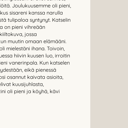
löitä. Joulukuusemme oli pieni,
oskus sisareni kanssa narulla
stä tulipaloa syntynyt. Katselin
 ja on pieni vihreään
kiiltokuva, jossa
, kun muutin omaan elämääni.
oli mielestäni ihana. Toivoin,
essa hiivin kuusen luo, irroitin
ieni vanerinpala. Kun katselen
syydestään, eikä pienessä
psi osannut kaivata asioita,
elivat kuusijuhlasta,
ni oli pieni ja köyhä, kävi