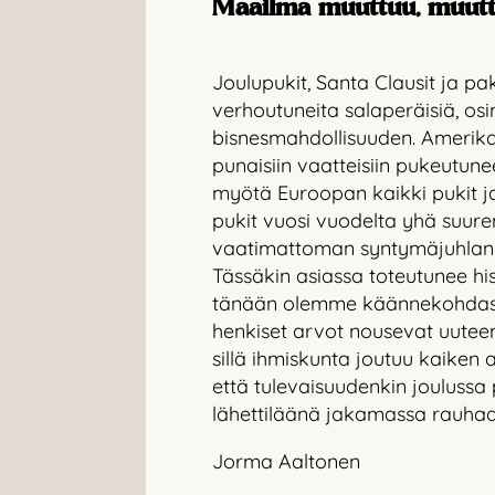
Maailma muuttuu, muut
Joulupukit, Santa Clausit ja pa
verhoutuneita salaperäisiä, os
bisnesmahdollisuuden. Amerika
punaisiin vaatteisiin pukeutun
myötä Euroopan kaikki pukit j
pukit vuosi vuodelta yhä suurem
vaatimattoman syntymäjuhlan y
Tässäkin asiassa toteutunee histo
tänään olemme käännekohdassa.
henkiset arvot nousevat uutee
sillä ihmiskunta joutuu kaiken 
että tulevaisuudenkin joulussa 
lähettiläänä jakamassa rauhaa 
Jorma Aaltonen