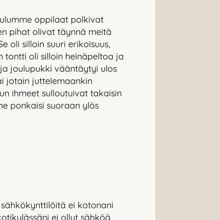
oulumme oppilaat polkivat
n pihat olivat täynnä meitä
oli silloin suuri erikoisuus,
ntti oli silloin heinäpeltoa ja
i ja joulupukki vääntäytyi ulos
i jotain juttelemaankin
n ihmeet sulloutuivat takaisin
hme ponkaisi suoraan ylös
, sähkökynttilöitä ei kotonani
otikylässäni ei ollut sähköä,