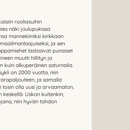
isiin rooliasuihin
ies näki joulupukissa
nsa mannekiiniksi kirkkaan
maailmanlaajuiseksi, ja sen
uppamiehet lastasivat punaiset
een muutti hillityn ja
kuin alkuperäinen saturnalia.
sykli on 2000 vuotta, niin
arapaljouteen, ja samalla
tosin olla uusi ja arvaamaton,
n keskellä. Uskon kuitenkin,
uojana, niin hyvän tahdon