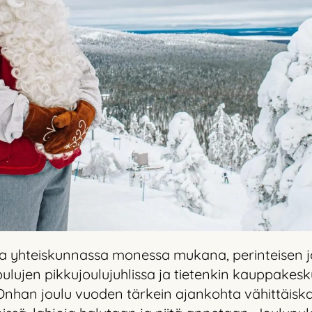
 yhteiskunnassa monessa mukana, perinteisen jou
ulujen pikkujoulujuhlissa ja tietenkin kauppakeskuk
Onhan joulu vuoden tärkein ajankohta vähittäisk