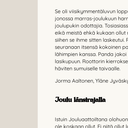
Se oli viisikymmentäluvun lop
jonossa marras-joulukuun harm
joulupukin odottajia. Tosiasiass
eikä meistä ehkä kukaan ollut n
siihen se ihme sitten laskeutui.
seuranaan itsensä kokoinen pan
lähimpien kanssa. Panda jakoi 
lasikupuun. Roottorin kierrokse
häviten sumuiselle taivaalle.
Jorma Aaltonen, Yläne Jyväsk
Joulu länsirajalla
Istuin Jouluaattoiltana olohuone
ole koskaan ollut. Ei niitä ollu