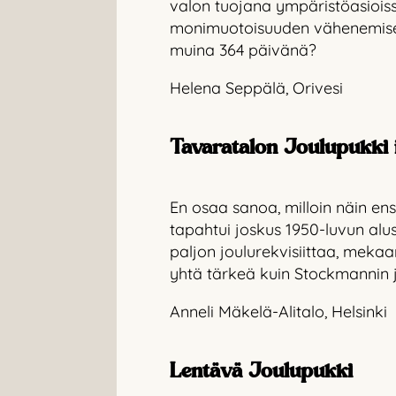
valon tuojana ympäristöasiois
monimuotoisuuden vähenemiseltä
muina 364 päivänä?
Helena Seppälä, Orivesi
Tavaratalon Joulupukki i
En osaa sanoa, milloin näin en
tapahtui joskus 1950-luvun alu
paljon joulurekvisiittaa, mekaan
yhtä tärkeä kuin Stockmannin jo
Anneli Mäkelä-Alitalo, Helsinki
Lentävä Joulupukki