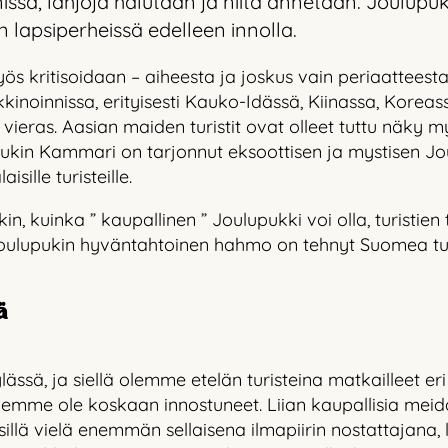
sä, lahjoja halutaan ja niitä annetaan. Joulupuki
an lapsiperheissä edelleen innolla.
s kritisoidaan – aiheesta ja joskus vain periaatteesta.
oinnissa, erityisesti Kauko-Idässä, Kiinassa, Koreas
 vieras. Aasian maiden turistit ovat olleet tuttu näky
pukin Kammari on tarjonnut eksoottisen ja mystisen 
isille turisteille.
kin, kuinka ” kaupallinen ” Joulupukki voi olla, turistie
ja Joulupukin hyväntahtoinen hahmo on tehnyt Suomea 
ä
sä, ja siellä olemme etelän turisteina matkailleet eri
a” emme ole koskaan innostuneet. Liian kaupallisia me
illä vielä enemmän sellaisena ilmapiirin nostattajana,