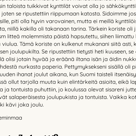
 taloista tuikkivat kynttilät voivat olla jo sähkökyntti
lle, joten se ripustettiin riippumaan katosta. Sidoimme j
e, piti olla hyvin varovainen, mutta ei meillä kynttilöi
, niillä kakilla oli takanaan tarina. Tärkein koriste oli
sm litteä molemmista päistä hapsutettu, siihen liimattu 
 viulua. Tämä koriste on kulkenut mukanani siitä asti
en joulupukilta. Se ripustettiin tietysti heti kuuseen, se 
ä olisi jotain hyvää ja eräänä iltana isän ja äidin nukku
yhdestä nurkasta paperia. Pettymyksekseni sisällä oli p
uuden ihanat joulut aikana, kun Suomi taisteli itsenäi
 ollut tarjolla muuta kuin elintärkeitä asioita, eikä la
ta ja tontuista puhuttiin, jo koulussa olevat sisareni jutt
ivät salaperäisesta joulupukista ja tontuista. Vaikka koti
i kävi joka joulu.
 Keminmaa