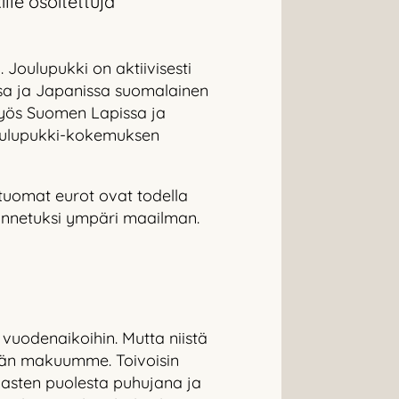
lle osoitettuja
 Joulupukki on aktiivisesti
sa ja Japanissa suomalainen
 myös Suomen Lapissa ja
Joulupukki-kokemuksen
n tuomat eurot ovat todella
tunnetuksi ympäri maailman.
 vuodenaikoihin. Mutta niistä
idän makuumme. Toivoisin
 lasten puolesta puhujana ja