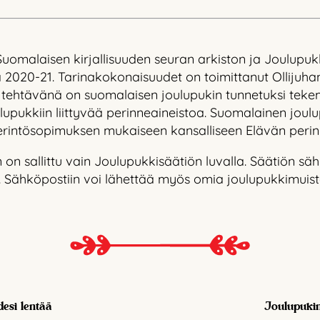
 Suomalaisen kirjallisuuden seuran arkiston ja Joulupu
2020-21. Tarinakokonaisuudet on toimittanut Ollijuha
 tehtävänä on suomalaisen joulupukin tunnetuksi teke
upukkiin liittyvää perinneaineistoa. Suomalainen jou
erintösopimuksen mukaiseen kansalliseen Elävän perinn
 on sallittu vain Joulupukkisäätiön luvalla. Säätiön sä
. Sähköpostiin voi lähettää myös omia joulupukkimuisto
desi lentää
Joulupukin