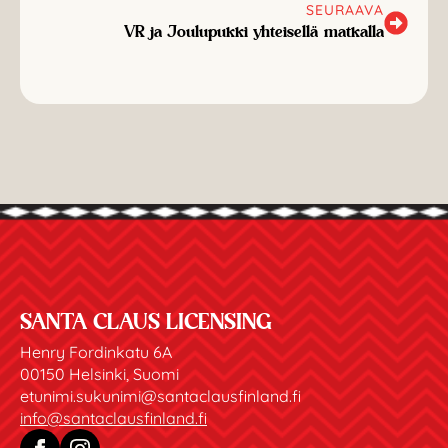
SEURAAVA
VR ja Joulupukki yhteisellä matkalla
SANTA CLAUS LICENSING
Henry Fordinkatu 6A
00150 Helsinki, Suomi
etunimi.sukunimi@santaclausfinland.fi
info@santaclausfinland.fi