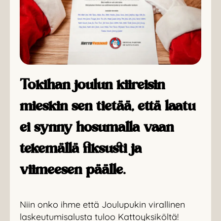
Tokihan joulun kiireisin
mieskin sen tietää, että laatu
ei synny hosumalla vaan
tekemällä fiksusti ja
viimeesen päälle.
Niin onko ihme että Joulupukin virallinen
laskeutumisalusta tuloo Kattoyksiköltä!