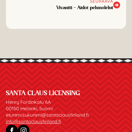
SEURAAVA
Vivantti – Aidot pehmolelut
SANTA CLAUS LICENSING
Henry Fordinkatu 6A
00150 Helsinki, Suomi
etunimi.sukunimi@santaclausfinland.fi
info@santaclausfinland.fi