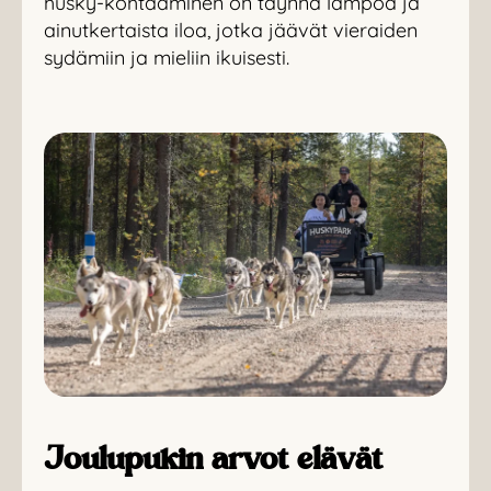
husky-kohtaaminen on täynnä lämpöä ja
ainutkertaista iloa, jotka jäävät vieraiden
sydämiin ja mieliin ikuisesti.
Joulupukin arvot elävät