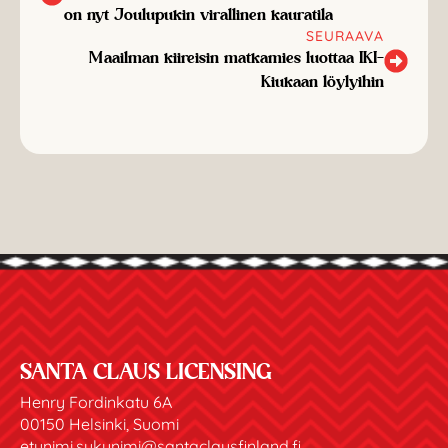
on nyt Joulupukin virallinen kauratila
SEURAAVA
Maailman kiireisin matkamies luottaa IKI-
Kiukaan löylyihin
SANTA CLAUS LICENSING
Henry Fordinkatu 6A
00150 Helsinki, Suomi
etunimi.sukunimi@santaclausfinland.fi