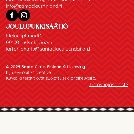
info@santaclausfinland.fi
JOULUPUKKISÄÄTIÖ
Eteläesplanadi 2
00130 Helsinki, Suomi
jari.ahjoharju@santaclausfoundation.fi
© 2025 Santa Claus Finland & Licensing
by
developit // creative
Kuvat ja tekstit ovat suojattu tekijänoikeuksilla.
Tietosuojaseloste