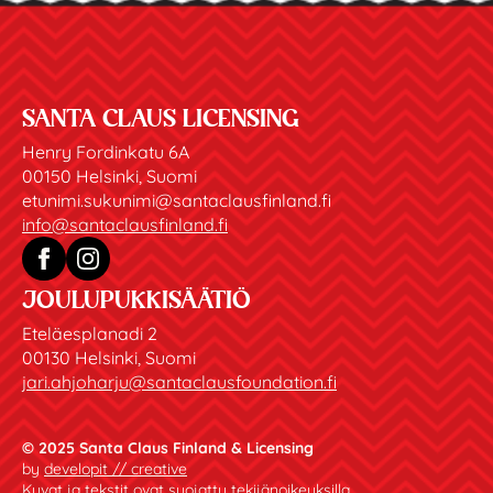
SANTA CLAUS LICENSING
Henry Fordinkatu 6A
00150 Helsinki, Suomi
etunimi.sukunimi@santaclausfinland.fi
info@santaclausfinland.fi
JOULUPUKKISÄÄTIÖ
Eteläesplanadi 2
00130 Helsinki, Suomi
jari.ahjoharju@santaclausfoundation.fi
© 2025 Santa Claus Finland & Licensing
by
developit // creative
Kuvat ja tekstit ovat suojattu tekijänoikeuksilla.