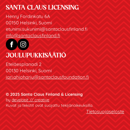
SANTA CLAUS LICENSING
Henry Fordinkatu 6A
00150 Helsinki, Suomi
etunimi.sukunimi@santaclausfinland.fi
info@santaclausfinland.fi
JOULUPUKKISÄÄTIÖ
Eteläesplanadi 2
00130 Helsinki, Suomi
jari.ahjoharju@santaclausfoundation.fi
© 2025 Santa Claus Finland & Licensing
by
developit // creative
Kuvat ja tekstit ovat suojattu tekijänoikeuksilla.
Tietosuojaseloste