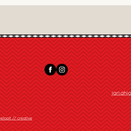
jari.ah
elopit // creative