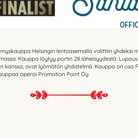
ämyskauppa Helsingin lentoasemalla valittiin yhdeksi
ssa. Kauppa löytyy portin 28 läheisyydestä. Lupaus ”b
 kanssa, ovat lyömätön yhdistelmä. Kauppa on osa F
kauppaa operoi Promotion Point Oy.