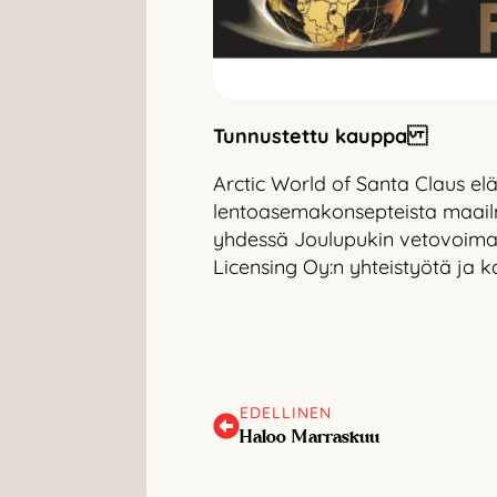
Tunnustettu kauppa
Arctic World of Santa Claus el
lentoasemakonsepteista maailma
yhdessä Joulupukin vetovoiman
Licensing Oy:n yhteistyötä ja 
EDELLINEN
Haloo Marraskuu