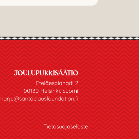
JOULUPUKKISÄÄTIÖ
Eteläesplanadi 2
00130 Helsinki, Suomi
joharju@santaclausfoundation.fi
Tietosuojaseloste