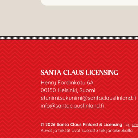
SANTA CLAUS LICENSING
Henry Fordinkatu 6A
00150 Helsinki, Suomi
etunimi.sukunimi@santaclausfinland.fi
info@santaclausfinland.fi
© 2026 Santa Claus Finland & Licensing
| by
dev
Kuvat ja tekstit ovat suojattu tekijänoikeuksilla.