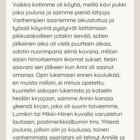
Vaikka kotimme oli köyhä, meillä kävi pukki
joka jouluna ja saimme pieniä lahjoja.
Vanhempien sisariemme aikuistuttua ja
työssä käyvinä pystyivät laittamaan
pikkusiskoilleen jotakin sievää, sotien
jälkeinen aika oli vielä puutteen aikaa,
odotin nuorimpana silmä kovana, milloin
saisin himoitsemani ikiomat sukset, tiesin
saavani sen jälkeen kun Anni oli saanut
omansa. Opin lukemaan ennen kouluikää,
en muista milloin, ei minua opetettu,
kuuntelin siskojen lukemista ja katselin
heidän kirjojaan, saimme Annin kanssa
yleensä kirjan, joka oli suurin toiveemme,
Lumikin tai Mikki-Hiiren kuvalla varustetun
lautasen, postimerkkialbumin tms. Yhtenä
jouluna, jolloin olin jo koulussa, toinen
vanhemmista sisaristani oli tehnyt Annille ja