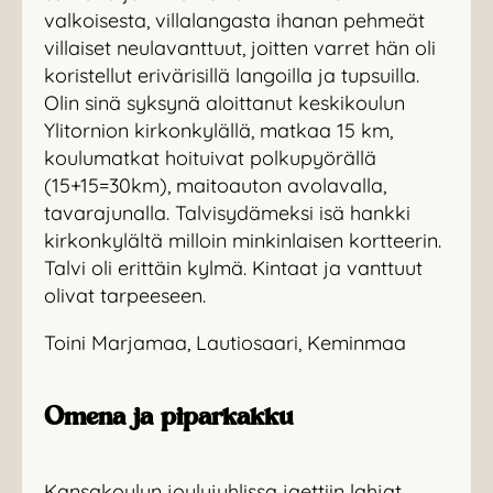
valkoisesta, villalangasta ihanan pehmeät
villaiset neulavanttuut, joitten varret hän oli
koristellut erivärisillä langoilla ja tupsuilla.
Olin sinä syksynä aloittanut keskikoulun
Ylitornion kirkonkylällä, matkaa 15 km,
koulumatkat hoituivat polkupyörällä
(15+15=30km), maitoauton avolavalla,
tavarajunalla. Talvisydämeksi isä hankki
kirkonkylältä milloin minkinlaisen kortteerin.
Talvi oli erittäin kylmä. Kintaat ja vanttuut
olivat tarpeeseen.
Toini Marjamaa, Lautiosaari, Keminmaa
Omena ja piparkakku
Kansakoulun joulujuhlissa jaettiin lahjat