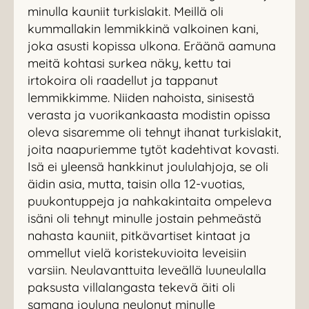
minulla kauniit turkislakit. Meillä oli
kummallakin lemmikkinä valkoinen kani,
joka asusti kopissa ulkona. Eräänä aamuna
meitä kohtasi surkea näky, kettu tai
irtokoira oli raadellut ja tappanut
lemmikkimme. Niiden nahoista, sinisestä
verasta ja vuorikankaasta modistin opissa
oleva sisaremme oli tehnyt ihanat turkislakit,
joita naapuriemme tytöt kadehtivat kovasti.
Isä ei yleensä hankkinut joululahjoja, se oli
äidin asia, mutta, taisin olla 12-vuotias,
puukontuppeja ja nahkakintaita ompeleva
isäni oli tehnyt minulle jostain pehmeästä
nahasta kauniit, pitkävartiset kintaat ja
ommellut vielä koristekuvioita leveisiin
varsiin. Neulavanttuita leveällä luuneulalla
paksusta villalangasta tekevä äiti oli
samana jouluna neulonut minulle