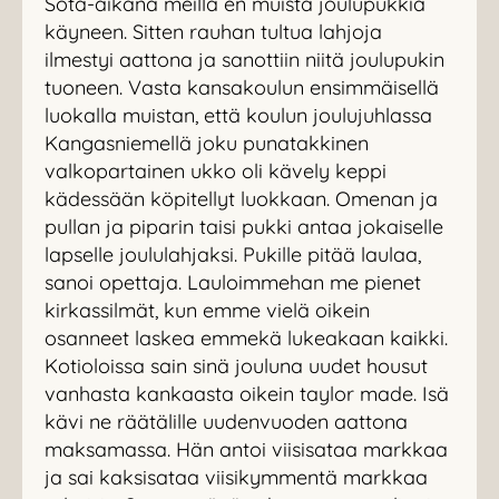
Sota-aikana meillä en muista joulupukkia
käyneen. Sitten rauhan tultua lahjoja
ilmestyi aattona ja sanottiin niitä joulupukin
tuoneen. Vasta kansakoulun ensimmäisellä
luokalla muistan, että koulun joulujuhlassa
Kangasniemellä joku punatakkinen
valkopartainen ukko oli kävely keppi
kädessään köpitellyt luokkaan. Omenan ja
pullan ja piparin taisi pukki antaa jokaiselle
lapselle joululahjaksi. Pukille pitää laulaa,
sanoi opettaja. Lauloimmehan me pienet
kirkassilmät, kun emme vielä oikein
osanneet laskea emmekä lukeakaan kaikki.
Kotioloissa sain sinä jouluna uudet housut
vanhasta kankaasta oikein taylor made. Isä
kävi ne räätälille uudenvuoden aattona
maksamassa. Hän antoi viisisataa markkaa
ja sai kaksisataa viisikymmentä markkaa