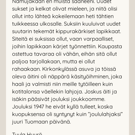
Namujakaan en muista saaneeni. Uudet
sukset ja kelkat olivat mieleen, ja niitä olisi
ollut into lähteä kokeilemaan heti tähtien
tuikkeessa ulkosalle. Suksiin kuuluivat uudet
suutarin tekemät kippurakärkiset lapikkaat.
Siteitä ei suksissa ollut, vaan varpaalliset,
joihin lapikkaan kärjet työnnettiin. Kaupasta
ostettua tavaraa oli vähän, eihän sitä ollut
paljoa tarjollakaan, mutta ei ollut
rahaakaan. Kirkonkylässä asuva ja töissä
oleva äitini oli näppärä käsityöihminen, joka
haali ja valmisti niin meille tytöilleen kuin
kotitalonsa väellekin lahjoja. Joskus äiti ja
isäkin pääsivät jouluksi joukkoomme.
Jouluksi 1947 he eivät kyllä tulleet, koska
kuopuksensa oli syntynyt kuin ”joululahjaksi”
juuri Tuomaan päivänä.
Tuula Hyyrö