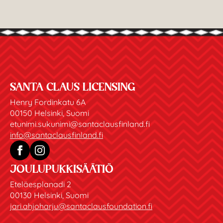
SANTA CLAUS LICENSING
Henry Fordinkatu 6A
00150 Helsinki, Suomi
etunimi.sukunimi@santaclausfinland.fi
info@santaclausfinland.fi
JOULUPUKKISÄÄTIÖ
Eteläesplanadi 2
00130 Helsinki, Suomi
jari.ahjoharju@santaclausfoundation.fi