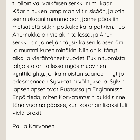
tuolloin vauvaikäisen serkkuni mukaan.
Käärin nuken lämpimän viltin sisään, ja otin
sen mukaani mummolaan, jonne päästiin
metsätietä pitkin potkukelkalla potkien. Tuo
Anu-nukke on vieläkin tallessa, ja Anu-
serkku on jo neljän täysi-ikäisen lapsen äiti
ja mummi kuten minäkin. Niin on kiitänyt
aika ja vierähtäneet vuodet. Pukin tuomista
lahjoista on tallessa myös muovinen
kynttilälyhty, jonka muistan saaneeni nyt jo
edesmenneen Sylvi-tätini välityksellä. Sylvin
lapsenlapset ovat Ruotsissa ja Englannissa.
Enpä tiedä, miten Korvatunturin pukki sinne
tänä vuonna pääsee, kun koronan lisäksi tuli
vielä Brexit.
Paula Karvonen