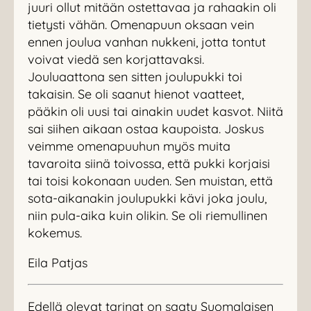
juuri ollut mitään ostettavaa ja rahaakin oli
tietysti vähän. Omenapuun oksaan vein
ennen joulua vanhan nukkeni, jotta tontut
voivat viedä sen korjattavaksi.
Jouluaattona sen sitten joulupukki toi
takaisin. Se oli saanut hienot vaatteet,
pääkin oli uusi tai ainakin uudet kasvot. Niitä
sai siihen aikaan ostaa kaupoista. Joskus
veimme omenapuuhun myös muita
tavaroita siinä toivossa, että pukki korjaisi
tai toisi kokonaan uuden. Sen muistan, että
sota-aikanakin joulupukki kävi joka joulu,
niin pula-aika kuin olikin. Se oli riemullinen
kokemus.
Eila Patjas
Edellä olevat tarinat on saatu Suomalaisen