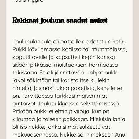
Rakkaat jouluna saadut nuket
Joulupukin tulo oli aattoillan odotetuin hetki.
Pukki kävi omassa kodissa tai mummolassa,
koputti ovelle ja kopsutteli kepin kanssa
sisään pitkässä, muistaakseni harmaassa
takissaan. Se oli jännittävää. Lahjat pukki
jakoi säkistään tai korista itse kullekin
nimeltä, jos näki lukea paketista, kenelle se
on. Tarvittaessa tarkkasilmäisemmät
auttoivat Joulupukkia sen selvittämisessä.
Pitkään pukki ei ehtinyt viipyä, kun piti
kiiruhtaa jo toiseen paikkaan. Mieluisin lahja
oli iso nukke, jonka silmät sulkeutuivat
makuuasennossa. Nukke sai nimekseen Anu