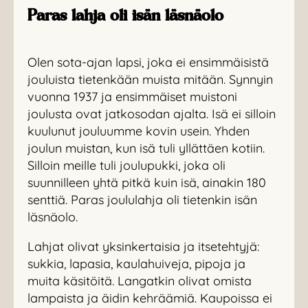
Paras lahja oli isän läsnäolo
Olen sota-ajan lapsi, joka ei ensimmäisistä
jouluista tietenkään muista mitään. Synnyin
vuonna 1937 ja ensimmäiset muistoni
joulusta ovat jatkosodan ajalta. Isä ei silloin
kuulunut jouluumme kovin usein. Yhden
joulun muistan, kun isä tuli yllättäen kotiin.
Silloin meille tuli joulupukki, joka oli
suunnilleen yhtä pitkä kuin isä, ainakin 180
senttiä. Paras joululahja oli tietenkin isän
läsnäolo.
Lahjat olivat yksinkertaisia ja itsetehtyjä:
sukkia, lapasia, kaulahuiveja, pipoja ja
muita käsitöitä. Langatkin olivat omista
lampaista ja äidin kehräämiä. Kaupoissa ei