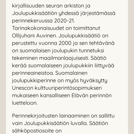
kirjallisuuden seuran arkiston ja
Joulupukkisäätiön yhdessä järjestämässä
perinnekeruussa 2020-21.
Tarinakokonaisuudet on toimittanut
Ollijuhani Auvinen. Joulupukkisäätiö on
perustettu vuonna 2000 ja sen tehtävänä
on suomalaisen joulupukin tunnetuksi
tekeminen maailmanlaajuisesti. Säätiö
kerää suomalaiseen joulupukkiin liittyvää
perinneaineistoa. Suomalainen
joulupukkiperinne on myös hyväksytty
Unescon kulttuuriperintösopimuksen
mukaiseen kansalliseen Elävän perinnön
luetteloon.
Perinnekirjoitusten lainaaminen on sallittu
vain Joulupukkisäätiön luvalla. Säätiön
sähköpostiosoite on