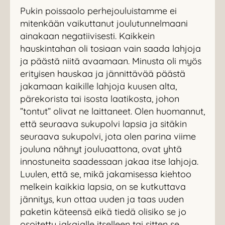
Pukin poissaolo perhejouluistamme ei
mitenkään vaikuttanut joulutunnelmaani
ainakaan negatiivisesti. Kaikkein
hauskintahan oli tosiaan vain saada lahjoja
ja päästä niitä avaamaan. Minusta oli myös
erityisen hauskaa ja jännittävää päästä
jakamaan kaikille lahjoja kuusen alta,
pärekorista tai isosta laatikosta, johon
”tontut” olivat ne laittaneet. Olen huomannut,
että seuraava sukupolvi lapsia ja sitäkin
seuraava sukupolvi, jota olen parina viime
jouluna nähnyt jouluaattona, ovat yhtä
innostuneita saadessaan jakaa itse lahjoja.
Luulen, että se, mikä jakamisessa kiehtoo
melkein kaikkia lapsia, on se kutkuttava
jännitys, kun ottaa uuden ja taas uuden
paketin käteensä eikä tiedä olisiko se jo
osoitettu jakajalle itselleen tai sitten se