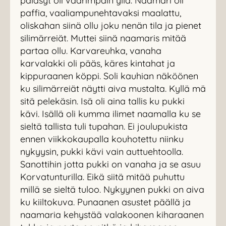
päläsyt oli väärimpäin yllä. Naamari oli
paffia, vaaliampunehtavaksi maalattu,
oliskahan siinä ollu joku nenän tila ja pienet
silimärreiät. Muttei siinä naamaris mitää
partaa ollu. Karvareuhka, vanaha
karvalakki oli pääs, käres kintahat ja
kippuraanen köppi. Soli kauhian näköönen
ku silimärreiät näytti aiva mustalta. Kyllä mä
sitä pelekäsin. Isä oli aina tallis ku pukki
kävi. Isällä oli kumma ilimet naamalla ku se
sieltä tallista tuli tupahan. Ei joulupukista
ennen viikkokaupalla kouhotettu niinku
nykyysin, pukki kävi vain auttuehtoolla.
Sanottihin jotta pukki on vanaha ja se asuu
Korvatunturilla. Eikä siitä mitää puhuttu
millä se sieltä tuloo. Nykyynen pukki on aiva
ku kiiltokuva. Punaanen asustet päällä ja
naamaria kehystää valakoonen kiharaanen