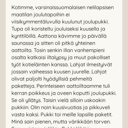
Kotimme, varsinaissuomalaisen nelilapsisen
maatilan joulutapoihin ei
viisikymmentäluvulla kuulunut joulupukki.
Tupa oli koristeltu jouluiseksi kuusella ja
kynttilöillä. Aattona kävimme jo päivällä
saunassa ja sitten oli pitkä yhteinen
aattoilta. Tosin senkin illan vanhempieni
osalta katkaisi iltalypsy ja muut pakolliset
työt kotieläinten kanssa. Lahjat ilmestyivät
jossain vaiheessa kuusen juurelle. Lahjat
olivat paljolti hyödyllisiä pehmeitä
paketteja. Perinteiseen aattoiltaamme tuli
kerran poikkeus ja oveen koputti joulupukki.
Se oli yllätys. Taisin vielä silloin uskoakin
pukkiin. Olin noin kuusivuotias ja pikkuveli
vasta kaksi. Pukki toi meille lapsille paketit.
Minä sain pienen, mutta värikkään torven.