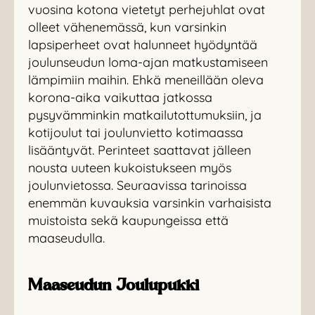
vuosina kotona vietetyt perhejuhlat ovat
olleet vähenemässä, kun varsinkin
lapsiperheet ovat halunneet hyödyntää
joulunseudun loma-ajan matkustamiseen
lämpimiin maihin. Ehkä meneillään oleva
korona-aika vaikuttaa jatkossa
pysyvämminkin matkailutottumuksiin, ja
kotijoulut tai joulunvietto kotimaassa
lisääntyvät. Perinteet saattavat jälleen
nousta uuteen kukoistukseen myös
joulunvietossa. Seuraavissa tarinoissa
enemmän kuvauksia varsinkin varhaisista
muistoista sekä kaupungeissa että
maaseudulla.
Maaseudun Joulupukki