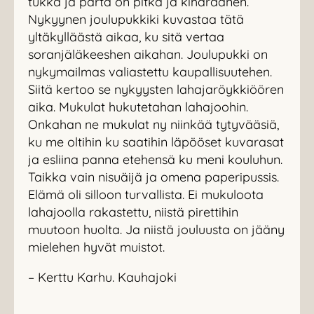
tukka ja parta on pitkä ja kiharaanen.
Nykyynen joulupukkiki kuvastaa tätä
yltäkylläästä aikaa, ku sitä vertaa
soranjäläkeeshen aikahan. Joulupukki on
nykymailmas valiastettu kaupallisuutehen.
Siitä kertoo se nykyysten lahajaröykkiöören
aika. Mukulat hukutetahan lahajoohin.
Onkahan ne mukulat ny niinkää tytyvääsiä,
ku me oltihin ku saatihin läpööset kuvarasat
ja esliina panna etehensä ku meni kouluhun.
Taikka vain nisuäijä ja omena paperipussis.
Elämä oli silloon turvallista. Ei mukuloota
lahajoolla rakastettu, niistä pirettihin
muutoon huolta. Ja niistä jouluusta on jääny
mielehen hyvät muistot.
– Kerttu Karhu. Kauhajoki