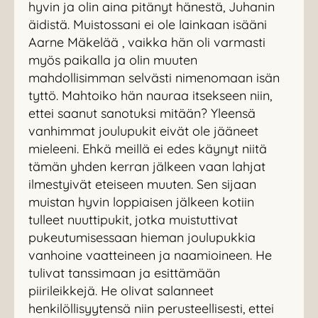
hyvin ja olin aina pitänyt hänestä, Juhanin
äidistä. Muistossani ei ole lainkaan isääni
Aarne Mäkelää , vaikka hän oli varmasti
myös paikalla ja olin muuten
mahdollisimman selvästi nimenomaan isän
tyttö. Mahtoiko hän nauraa itsekseen niin,
ettei saanut sanotuksi mitään? Yleensä
vanhimmat joulupukit eivät ole jääneet
mieleeni. Ehkä meillä ei edes käynyt niitä
tämän yhden kerran jälkeen vaan lahjat
ilmestyivät eteiseen muuten. Sen sijaan
muistan hyvin loppiaisen jälkeen kotiin
tulleet nuuttipukit, jotka muistuttivat
pukeutumisessaan hieman joulupukkia
vanhoine vaatteineen ja naamioineen. He
tulivat tanssimaan ja esittämään
piirileikkejä. He olivat salanneet
henkilöllisyytensä niin perusteellisesti, ettei