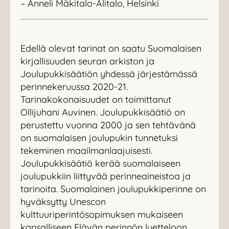
– Anneli Mäkitalo-Alitalo, Helsinki
Edellä olevat tarinat on saatu Suomalaisen
kirjallisuuden seuran arkiston ja
Joulupukkisäätiön yhdessä järjestämässä
perinnekeruussa 2020-21.
Tarinakokonaisuudet on toimittanut
Ollijuhani Auvinen. Joulupukkisäätiö on
perustettu vuonna 2000 ja sen tehtävänä
on suomalaisen joulupukin tunnetuksi
tekeminen maailmanlaajuisesti.
Joulupukkisäätiö kerää suomalaiseen
joulupukkiin liittyvää perinneaineistoa ja
tarinoita. Suomalainen joulupukkiperinne on
hyväksytty Unescon
kulttuuriperintösopimuksen mukaiseen
kansalliseen Elävän perinnön luetteloon.