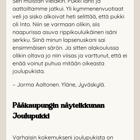
Sen muistan vieläkin. Pukki lähti ja
aattoiltamme jatkui. Yli kymmenenvuotiaat
veli ja sisko alkoivat heti selittää, että pukki
oli Into. Niin se varmaan olikin, siis
naapurissa asuva rippikouluikäinen isäni
serkku. Siinä minun lapsenuskoni sai
ensimmäisen särön. Ja sitten alakoulussa
olikin oltava jo niin viisas ja varttunut, että ei
enää voinut puhua mitään oikeasta
joulupukista.
– Jorma Aaltonen. Yläne, Jyväskylä.
Pääkaupungin näyteikkunan
Joulupukki
Varhaisin kokemukseni joulupukista on