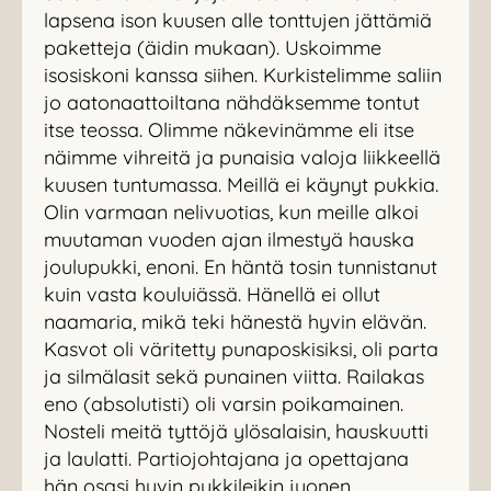
lapsena ison kuusen alle tonttujen jättämiä
paketteja (äidin mukaan). Uskoimme
isosiskoni kanssa siihen. Kurkistelimme saliin
jo aatonaattoiltana nähdäksemme tontut
itse teossa. Olimme näkevinämme eli itse
näimme vihreitä ja punaisia valoja liikkeellä
kuusen tuntumassa. Meillä ei käynyt pukkia.
Olin varmaan nelivuotias, kun meille alkoi
muutaman vuoden ajan ilmestyä hauska
joulupukki, enoni. En häntä tosin tunnistanut
kuin vasta kouluiässä. Hänellä ei ollut
naamaria, mikä teki hänestä hyvin elävän.
Kasvot oli väritetty punaposkisiksi, oli parta
ja silmälasit sekä punainen viitta. Railakas
eno (absolutisti) oli varsin poikamainen.
Nosteli meitä tyttöjä ylösalaisin, hauskuutti
ja laulatti. Partiojohtajana ja opettajana
hän osasi hyvin pukkileikin juonen.