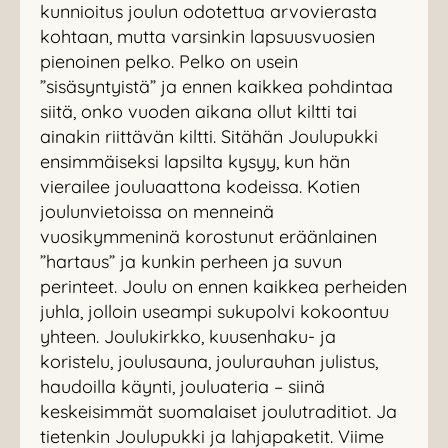
kunnioitus joulun odotettua arvovierasta
kohtaan, mutta varsinkin lapsuusvuosien
pienoinen pelko. Pelko on usein
”sisäsyntyistä” ja ennen kaikkea pohdintaa
siitä, onko vuoden aikana ollut kiltti tai
ainakin riittävän kiltti. Sitähän Joulupukki
ensimmäiseksi lapsilta kysyy, kun hän
vierailee jouluaattona kodeissa. Kotien
joulunvietoissa on menneinä
vuosikymmeninä korostunut eräänlainen
”hartaus” ja kunkin perheen ja suvun
perinteet. Joulu on ennen kaikkea perheiden
juhla, jolloin useampi sukupolvi kokoontuu
yhteen. Joulukirkko, kuusenhaku- ja
koristelu, joulusauna, joulurauhan julistus,
haudoilla käynti, jouluateria – siinä
keskeisimmät suomalaiset joulutraditiot. Ja
tietenkin Joulupukki ja lahjapaketit. Viime