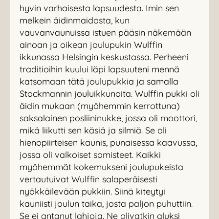
hyvin varhaisesta lapsuudesta. Imin sen
melkein äidinmaidosta, kun
vauvanvaunuissa istuen pääsin näkemään
ainoan ja oikean joulupukin Wulffin
ikkunassa Helsingin keskustassa. Perheeni
traditioihin kuului läpi lapsuuteni mennä
katsomaan tätä joulupukkia ja samalla
Stockmannin jouluikkunoita. Wulffin pukki oli
äidin mukaan (myöhemmin kerrottuna)
saksalainen posliininukke, jossa oli moottori,
mikä liikutti sen käsiä ja silmiä. Se oli
hienopiirteisen kaunis, punaisessa kaavussa,
jossa oli valkoiset somisteet. Kaikki
myöhemmät kokemukseni joulupukeista
vertautuivat Wulffin salaperäisesti
nyökkäilevään pukkiin. Siinä kiteytyi
kauniisti joulun taika, josta paljon puhuttiin.
Se ei antanut lahjoja. Ne olivatkin aluksi