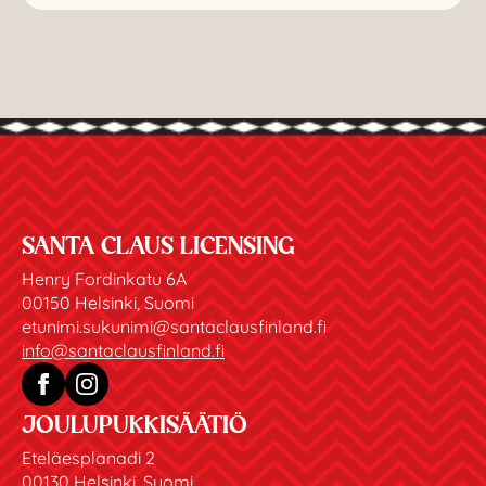
SANTA CLAUS LICENSING
Henry Fordinkatu 6A
00150 Helsinki, Suomi
etunimi.sukunimi@santaclausfinland.fi
info@santaclausfinland.fi
JOULUPUKKISÄÄTIÖ
Eteläesplanadi 2
00130 Helsinki, Suomi