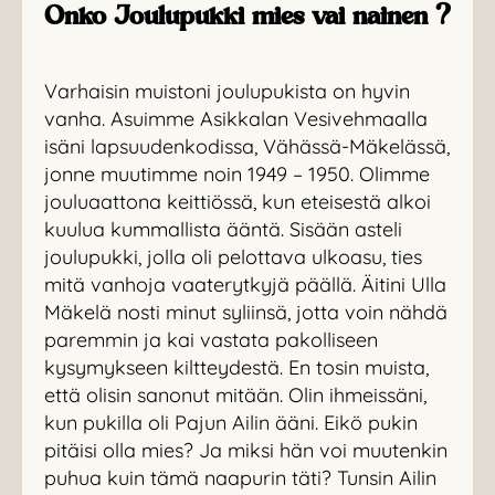
Onko Joulupukki mies vai nainen ?
Varhaisin muistoni joulupukista on hyvin
vanha. Asuimme Asikkalan Vesivehmaalla
isäni lapsuudenkodissa, Vähässä-Mäkelässä,
jonne muutimme noin 1949 – 1950. Olimme
jouluaattona keittiössä, kun eteisestä alkoi
kuulua kummallista ääntä. Sisään asteli
joulupukki, jolla oli pelottava ulkoasu, ties
mitä vanhoja vaaterytkyjä päällä. Äitini Ulla
Mäkelä nosti minut syliinsä, jotta voin nähdä
paremmin ja kai vastata pakolliseen
kysymykseen kiltteydestä. En tosin muista,
että olisin sanonut mitään. Olin ihmeissäni,
kun pukilla oli Pajun Ailin ääni. Eikö pukin
pitäisi olla mies? Ja miksi hän voi muutenkin
puhua kuin tämä naapurin täti? Tunsin Ailin