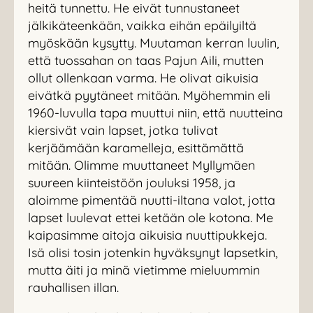
heitä tunnettu. He eivät tunnustaneet
jälkikäteenkään, vaikka eihän epäilyiltä
myöskään kysytty. Muutaman kerran luulin,
että tuossahan on taas Pajun Aili, mutten
ollut ollenkaan varma. He olivat aikuisia
eivätkä pyytäneet mitään. Myöhemmin eli
1960-luvulla tapa muuttui niin, että nuutteina
kiersivät vain lapset, jotka tulivat
kerjäämään karamelleja, esittämättä
mitään. Olimme muuttaneet Myllymäen
suureen kiinteistöön jouluksi 1958, ja
aloimme pimentää nuutti-iltana valot, jotta
lapset luulevat ettei ketään ole kotona. Me
kaipasimme aitoja aikuisia nuuttipukkeja.
Isä olisi tosin jotenkin hyväksynyt lapsetkin,
mutta äiti ja minä vietimme mieluummin
rauhallisen illan.