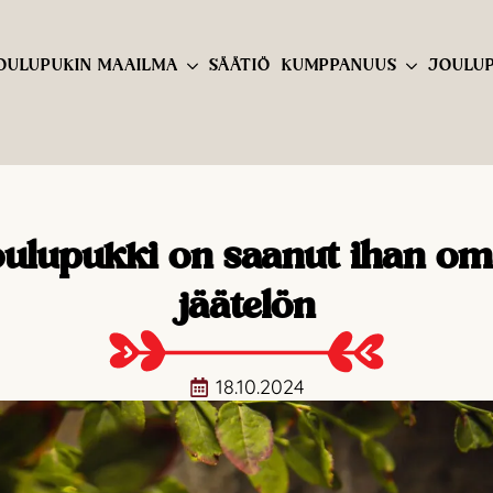
OULUPUKIN MAAILMA
SÄÄTIÖ
KUMPPANUUS
JOULUP
ulupukki on saanut ihan o
jäätelön
18.10.2024