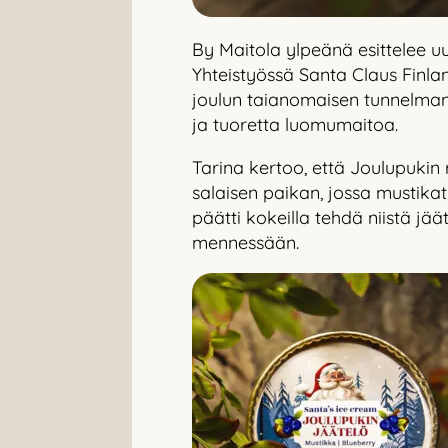
By Maitola ylpeänä esittelee u
Yhteistyössä Santa Claus Finl
joulun taianomaisen tunnelman
ja tuoretta luomumaitoa.
Tarina kertoo, että Joulupukin
salaisen paikan, jossa mustikat
päätti kokeilla tehdä niistä jä
mennessään.