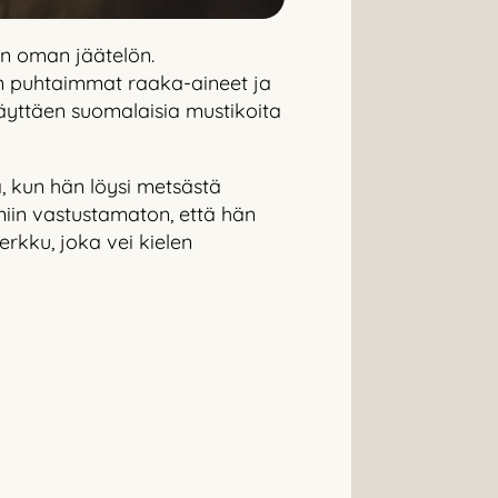
an oman jäätelön.
än puhtaimmat raaka-aineet ja
äyttäen suomalaisia mustikoita
, kun hän löysi metsästä
 niin vastustamaton, että hän
erkku, joka vei kielen