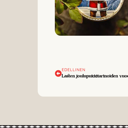
EDELLINEN
Lasten joulupukkitarinoiden vuo