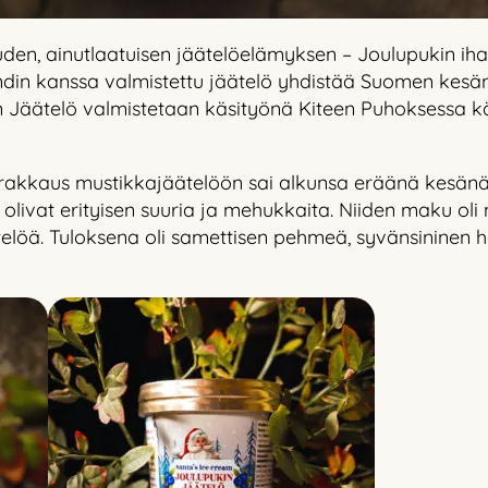
uden, ainutlaatuisen jäätelöelämyksen – Joulupukin ih
andin kanssa valmistettu jäätelö yhdistää Suomen kes
 Jäätelö valmistetaan käsityönä Kiteen Puhoksessa k
 rakkaus mustikkajäätelöön sai alkunsa eräänä kesänä
 olivat erityisen suuria ja mehukkaita. Niiden maku oli
ätelöä. Tuloksena oli samettisen pehmeä, syvänsininen h