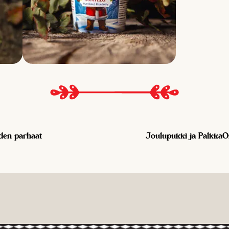
den parhaat
Joulupukki ja PalkkaOnl