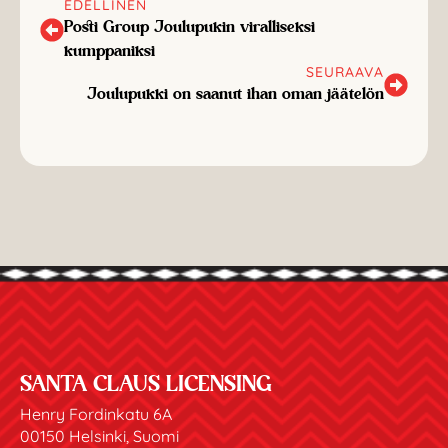
EDELLINEN
Posti Group Joulupukin viralliseksi
kumppaniksi
SEURAAVA
Joulupukki on saanut ihan oman jäätelön
SANTA CLAUS LICENSING
Henry Fordinkatu 6A
00150 Helsinki, Suomi