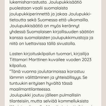
lukemisharrastusta. Joulupukkisäätiö
puolestaan vaalii suomalaista
joulupukkiperinnettä ja jakaa Joulupukki-
tietoutta sekä Suomessa että ulkomailla.
Joulupukkisäätiö on myös kerännyt
yhdessä Suomalaisen kirjallisuuden säätiön
kanssa suomalaisten joulupukkimuistoja ja
niitä on luettavissa tällä sivustolla.
Lasten kirjoituskilpailun tuomari, kirjailija
Tittamari Marttinen kuvailee vuoden 2023
kilpailua.
”Tänä vuonna joulutarinoissa korostuu
lämmin välittäminen ja yhteisöllisyys. Se
tuntuukin erityisen hyvältä tässä
maailmantilanteessa.
Joulupukki joutuu jälleen pulmallisiin
tilanteisiin, mutta selviää kommelluksista