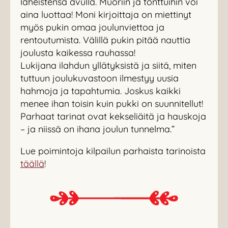
läheistensä avulla. Muoriin ja tonttuihin voi
aina luottaa! Moni kirjoittaja on miettinyt
myös pukin omaa joulunviettoa ja
rentoutumista. Välillä pukin pitää nauttia
joulusta kaikessa rauhassa!
Lukijana ilahdun yllätyksistä ja siitä, miten
tuttuun joulukuvastoon ilmestyy uusia
hahmoja ja tapahtumia. Joskus kaikki
menee ihan toisin kuin pukki on suunnitellut!
Parhaat tarinat ovat kekseliäitä ja hauskoja
– ja niissä on ihana joulun tunnelma.”
Lue poimintoja kilpailun parhaista tarinoista
täällä
!