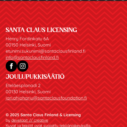
SANTA CLAUS LICENSING
Henry Fordinkatu 6A
00150 Helsinki, Suomi
etunimi.sukunimi@santaclausfinland.fi
info@santaclausfinland.fi
JOULUPUKKISÄÄTIÖ
Eteläesplanadi 2
00130 Helsinki, Suomi
jari.ahjoharju@santaclausfoundation.fi
© 2025 Santa Claus Finland & Licensing
by
developit // creative
Kuvat ja tekstit ovat suojattu tekijänoikeuksilla.