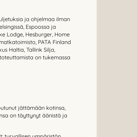
uljetuksia ja ohjelmaa ilman
lsingissä, Espoossa ja
 Lake Lodge, Hesburger, Home
matkatoimisto, PATA Finland
altia, Tallink Silja,
 toteuttamista on tukemassa
utunut jättämään kotinsa,
sa on täyttynyt äänistä ja
: turvallisen ympäristön,