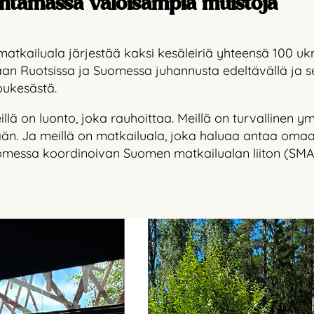
tamassa valoisampia muistoja
kailuala järjestää kaksi kesäleiriä yhteensä 100 ukrai
an Ruotsissa ja Suomessa juhannusta edeltävällä ja sen 
ppukesästä.
llä on luonto, joka rauhoittaa. Meillä on turvallinen ym
än. Ja meillä on matkailuala, joka haluaa antaa omaa 
uomessa koordinoivan Suomen matkailualan liiton (SMAL