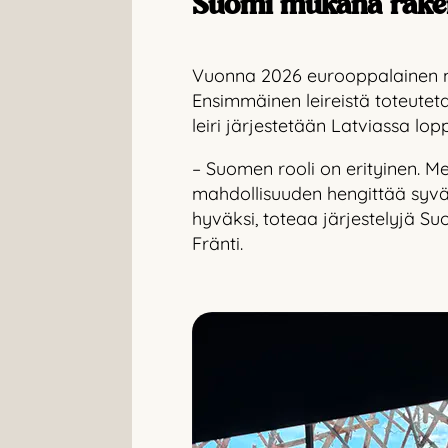
Suomi mukana raken
Vuonna 2026 eurooppalainen mat
Ensimmäinen leireistä toteuteta
leiri järjestetään Latviassa lo
–
Suomen rooli on erityinen. Mei
mahdollisuuden hengittää syvä
hyväksi, toteaa järjestelyjä S
Fränti.