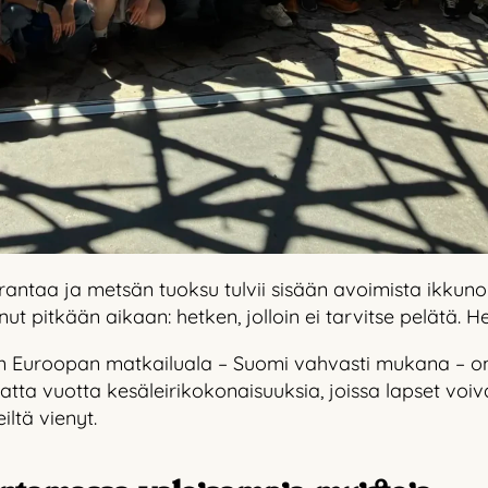
antaa ja metsän tuoksu tulvii sisään avoimista ikkunoi
ut pitkään aikaan: hetken, jolloin ei tarvitse pelätä. Het
un Euroopan matkailuala – Suomi vahvasti mukana – o
matta vuotta kesäleirikokonaisuuksia, joissa lapset voiv
iltä vienyt.