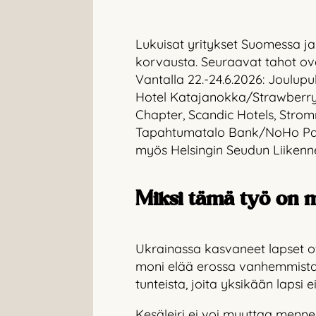
Lukuisat yritykset Suomessa ja
korvausta. Seuraavat tahot ov
Vantalla 22.-24.6.2026: Joulup
Hotel Katajanokka/Strawberry,
Chapter, Scandic Hotels, Stro
Tapahtumatalo Bank/NoHo Partn
myös Helsingin Seudun Liikenne,
Miksi tämä työ on m
Ukrainassa kasvaneet lapset o
moni elää erossa vanhemmistaa
tunteista, joita yksikään lapsi 
Kesäleiri ei voi muuttaa mennei