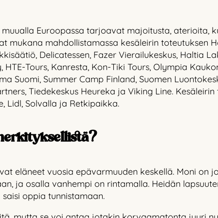
 muualla Euroopassa tarjoavat majoitusta, aterioita, k
at mukana mahdollistamassa kesäleirin toteutuksen He
ukkisäätiö, Delicatessen, Fazer Vierailukeskus, Haltia
 HTE-Tours, Kanresta, Kon-Tiki Tours, Olympia Kauko
mma Suomi, Summer Camp Finland, Suomen Luontokeskus H
ers, Tiedekeskus Heureka ja Viking Line. Kesäleirin
 Lidl, Solvalla ja Retkipaikka.
erkityksellistä?
vat eläneet vuosia epävarmuuden keskellä. Moni on jo
n, ja osalla vanhempi on rintamalla. Heidän lapsuuten
ei saisi oppia tunnistamaan.
tä, mutta se voi antaa jotakin korvaamatonta juuri nyt