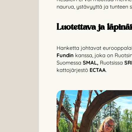
naurua, ystävyyttä ja tunteen si
Luotettava ja läpin
Hanketta johtavat eurooppalai
Fundin
kanssa, joka on Ruotsi
Suomessa
SMAL,
Ruotsissa
SR
kattojärjestö
ECTAA
.