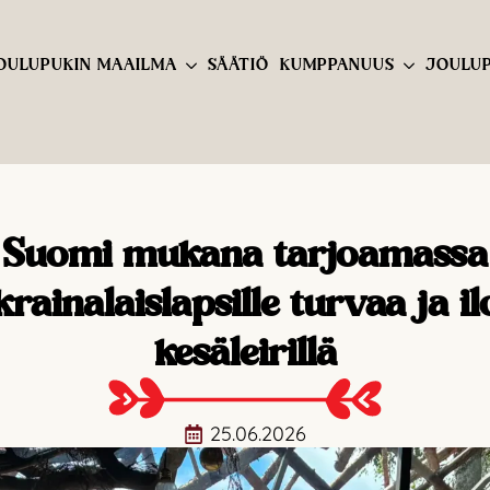
OULUPUKIN MAAILMA
SÄÄTIÖ
KUMPPANUUS
JOULUP
Suomi mukana tarjoamassa
krainalaislapsille turvaa ja il
kesäleirillä
25.06.2026