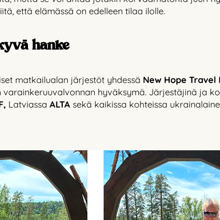
itä, että elämässä on edelleen tilaa ilolle.
äkyvä hanke
set matkailualan järjestöt yhdessä
New Hope Travel I
n varainkeruuvalvonnan hyväksymä. Järjestäjinä ja ko
F,
Latviassa
ALTA
sekä kaikissa kohteissa ukrainalain