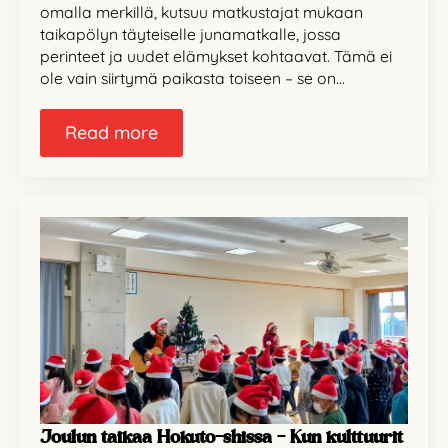
omalla merkillä, kutsuu matkustajat mukaan
taikapölyn täyteiselle junamatkalle, jossa
perinteet ja uudet elämykset kohtaavat. Tämä ei
ole vain siirtymä paikasta toiseen – se on…
Read more
Joulun taikaa Hokuto-shissa – Kun kulttuurit