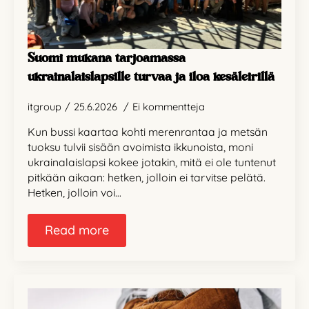
Suomi mukana tarjoamassa
ukrainalaislapsille turvaa ja iloa kesäleirillä
itgroup
25.6.2026
Ei kommentteja
Kun bussi kaartaa kohti merenrantaa ja metsän
tuoksu tulvii sisään avoimista ikkunoista, moni
ukrainalaislapsi kokee jotakin, mitä ei ole tuntenut
pitkään aikaan: hetken, jolloin ei tarvitse pelätä.
Hetken, jolloin voi…
Read more