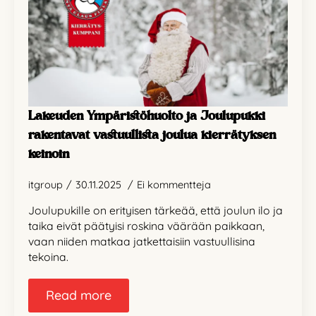
Lakeuden Ympäristöhuolto ja Joulupukki
rakentavat vastuullista joulua kierrätyksen
keinoin
itgroup
30.11.2025
Ei kommentteja
Joulupukille on erityisen tärkeää, että joulun ilo ja
taika eivät päätyisi roskina väärään paikkaan,
vaan niiden matkaa jatkettaisiin vastuullisina
tekoina.
Read more