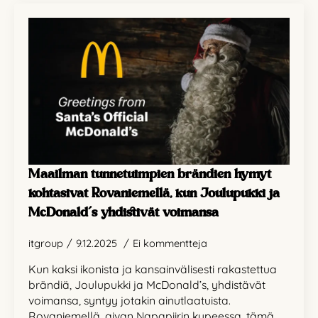
Maailman tunnetuimpien brändien hymyt
kohtasivat Rovaniemellä, kun Joulupukki ja
McDonald’s yhdistivät voimansa
itgroup
9.12.2025
Ei kommentteja
Kun kaksi ikonista ja kansainvälisesti rakastettua
brändiä, Joulupukki ja McDonald’s, yhdistävät
voimansa, syntyy jotakin ainutlaatuista.
Rovaniemellä, aivan Napapiirin kupeessa, tämä