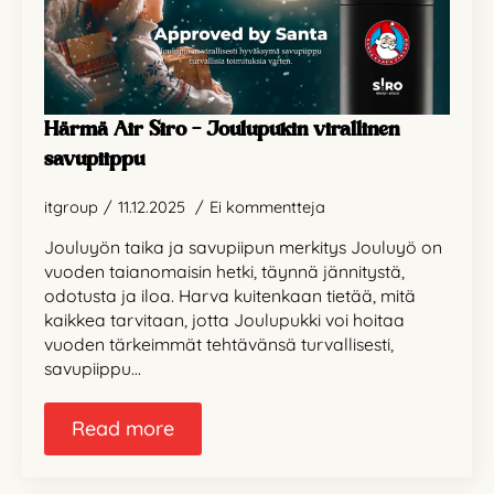
Härmä Air Siro – Joulupukin virallinen
savupiippu
itgroup
11.12.2025
Ei kommentteja
Jouluyön taika ja savupiipun merkitys Jouluyö on
vuoden taianomaisin hetki, täynnä jännitystä,
odotusta ja iloa. Harva kuitenkaan tietää, mitä
kaikkea tarvitaan, jotta Joulupukki voi hoitaa
vuoden tärkeimmät tehtävänsä turvallisesti,
savupiippu…
Read more