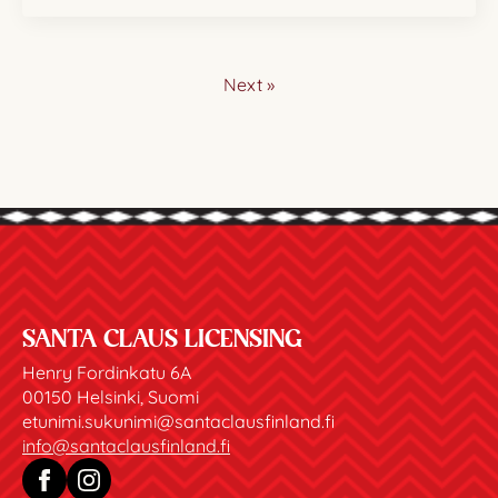
Next »
SANTA CLAUS LICENSING
Henry Fordinkatu 6A
00150 Helsinki, Suomi
etunimi.sukunimi@santaclausfinland.fi
info@santaclausfinland.fi