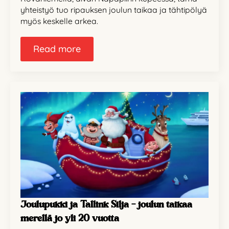
yhteistyö tuo ripauksen joulun taikaa ja tähtipölyä
myös keskelle arkea.
Read more
Joulupukki ja Tallink Silja – joulun taikaa
merellä jo yli 20 vuotta