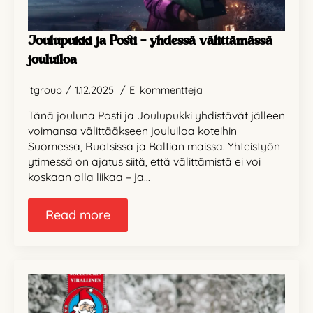
Joulupukki ja Posti – yhdessä välittämässä
jouluiloa
itgroup
1.12.2025
Ei kommentteja
Tänä jouluna Posti ja Joulupukki yhdistävät jälleen
voimansa välittääkseen jouluiloa koteihin
Suomessa, Ruotsissa ja Baltian maissa. Yhteistyön
ytimessä on ajatus siitä, että välittämistä ei voi
koskaan olla liikaa – ja…
Read more