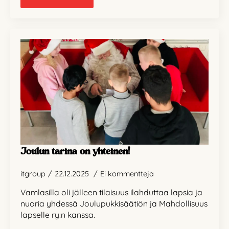
Joulun tarina on yhteinen!
itgroup
22.12.2025
Ei kommentteja
Vamlasilla oli jälleen tilaisuus ilahduttaa lapsia ja
nuoria yhdessä Joulupukkisäätiön ja Mahdollisuus
lapselle ry:n kanssa.