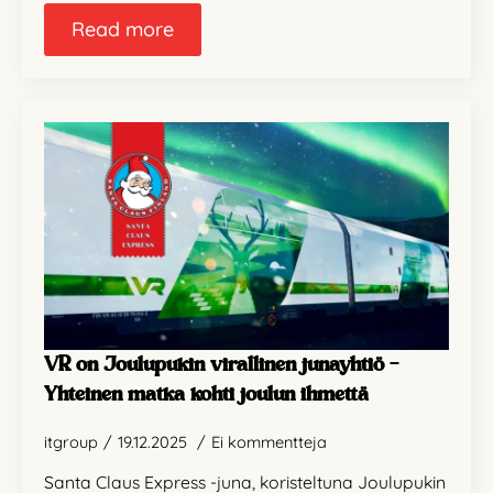
Read more
VR on Joulupukin virallinen junayhtiö –
Yhteinen matka kohti joulun ihmettä
itgroup
19.12.2025
Ei kommentteja
Santa Claus Express -juna, koristeltuna Joulupukin