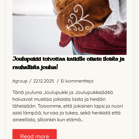
Joulupukki toivottaa kaikille oikein iloista ja
rauhallista joulua!
itgroup
22.12.2025
Ei kommentteja
Tänä jouluna Joulupukki ja Joulupukkisäätiö
haluavat muistaa jokaista lasta ja heidän
läheisiään. Toivomme, että jokainen lapsi ja nuori
saisi lämpöä, turvaa ja tukea, sekä henkistä että
aineellista, silloinkin kun elämä…
Read more