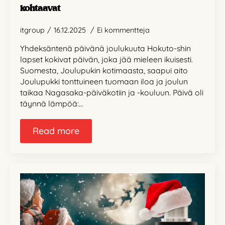
kohtaavat
itgroup
16.12.2025
Ei kommentteja
Yhdeksäntenä päivänä joulukuuta Hokuto-shin
lapset kokivat päivän, joka jää mieleen ikuisesti.
Suomesta, Joulupukin kotimaasta, saapui aito
Joulupukki tonttuineen tuomaan iloa ja joulun
taikaa Nagasaka-päiväkotiin ja -kouluun. Päivä oli
täynnä lämpöä:…
Read more